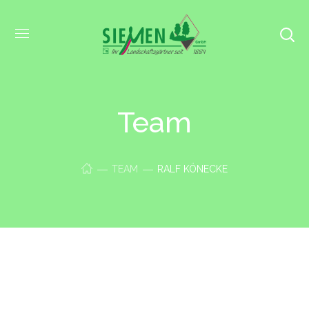
Team
TEAM
RALF KÖNECKE